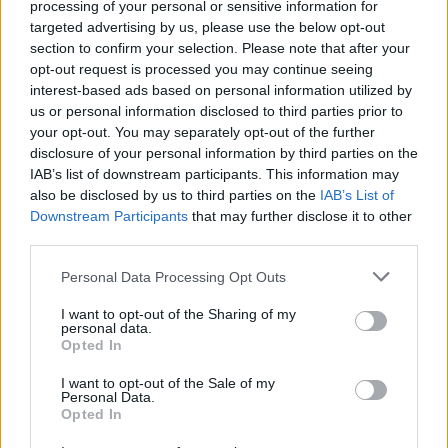
processing of your personal or sensitive information for
todo es que hay que
desactivar o eliminar el
targeted advertising by us, please use the below opt-out
código del cheat para que deje de subir
section to confirm your selection. Please note that after your
niveles
sin parar porque el máximo es el nivel
opt-out request is processed you may continue seeing
100 y si no se desactiva antes puede llegar a no
interest-based ads based on personal information utilized by
evolucionar en sus tres fases, si es que las
us or personal information disclosed to third parties prior to
tiene.
your opt-out. You may separately opt-out of the further
disclosure of your personal information by third parties on the
IAB’s list of downstream participants. This information may
Tutorial en Vídeo
also be disclosed by us to third parties on the
IAB’s List of
Downstream Participants
that may further disclose it to other
third parties.
Please note that this website/app uses one or more Google
Personal Data Processing Opt Outs
services and may gather and store information including but
not limited to your visit or usage behaviour. You may click to
I want to opt-out of the Sharing of my
personal data.
grant or deny consent to Google and its third-party tags to
Opted In
use your data for below specified purposes in below Google
consent section.
I want to opt-out of the Sale of my
Personal Data.
Opted In