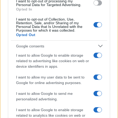
I want to opt-out of processing my
Lista Completa con
Personal Data for Targeted Advertising.
Opted In
Todos los Cheats y
I want to opt-out of Collection, Use,
Retention, Sale, and/or Sharing of my
Trucos de Pokémon Rojo
Personal Data that Is Unrelated with the
Purposes for which it was collected.
Fuego y Verde Hoja para
Opted Out
GBA
Google consents
I want to allow Google to enable storage
Ver todos los Codebreakers y
related to advertising like cookies on web or
device identifiers in apps.
Gameshark de Pokémon Fire
Red GBA
I want to allow my user data to be sent to
Google for online advertising purposes.
I want to allow Google to send me
personalized advertising.
I want to allow Google to enable storage
related to analytics like cookies on web or