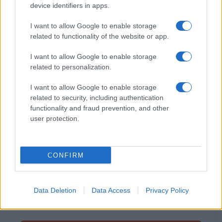
device identifiers in apps.
I want to allow Google to enable storage
related to functionality of the website or app.
Tags:
Cheats Pokemon Rojo Fuego y Verde Hoja
Cheats y Trucos Pokemon GBA y NDS
I want to allow Google to enable storage
related to personalization.
Facebook
I want to allow Google to enable storage
related to security, including authentication
functionality and fraud prevention, and other
user protection.
Artículos que pueden interesarte
Ver todo
CONFIRM
Error:
No se ha encontrado ningún resultado
Data Deletion
Data Access
Privacy Policy