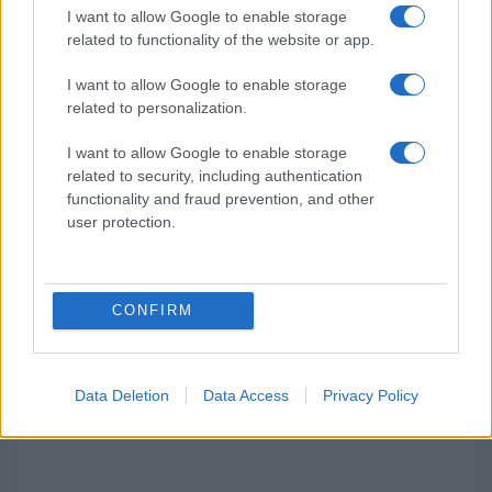
I want to allow Google to enable storage
related to functionality of the website or app.
Fuente Oficial del Hack
I want to allow Google to enable storage
Rom
related to personalization.
I want to allow Google to enable storage
Post Oficial
related to security, including authentication
functionality and fraud prevention, and other
Vídeo con toda la Información
user protection.
de Pokémon Red Origins para
GBA
CONFIRM
Data Deletion
Data Access
Privacy Policy