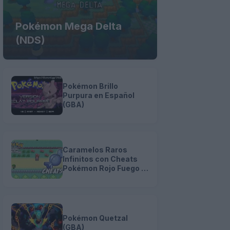
Pokémon Mega Delta
(NDS)
Pokémon Brillo
Purpura en Español
(GBA)
Caramelos Raros
Infinitos con Cheats
Pokémon Rojo Fuego y
Verde Hoja (GBA)
Pokémon Quetzal
(GBA)