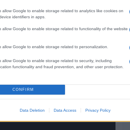
espués se selecciona el
Almacén de Objetos
y hay
á el Tipo de Piedra que hayas elegido,
o allow Google to enable storage related to analytics like cookies on
es muy
evice identifiers in apps.
go.
Por ejemplo, si quieres Piedras Agua y Piedras
de la Piedra Agua, la sacas del PC y lo eliminas, y
o allow Google to enable storage related to functionality of the website
edra Fuego
, y de esta manera se haría con todas
funcionen los Cheats y Trucos. Así se pueden
go,
Piedra Hoja,
Piedra Trueno,
Piedra Solar
o allow Google to enable storage related to personalization.
a poderlas sacar de manera ilimitada. Por último,
hay
 tener objetos dentro de la PC
porque serían
o allow Google to enable storage related to security, including
vas al utilizar el truco, así que si no quieres perder
cation functionality and fraud prevention, and other user protection.
tos vacío.
CONFIRM
Data Deletion
Data Access
Privacy Policy