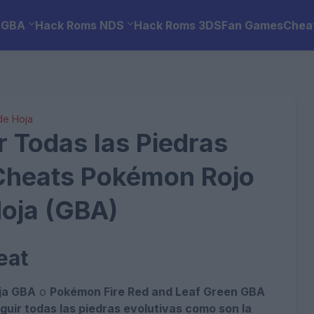
 GBA
Hack Roms NDS
Hack Roms 3DS
Fan Games
Chea
de Hoja
 Todas las Piedras
 Cheats Pokémon Rojo
oja (GBA)
eat
ja GBA
o
Pokémon Fire Red and Leaf Green GBA
uir todas las piedras evolutivas como son la