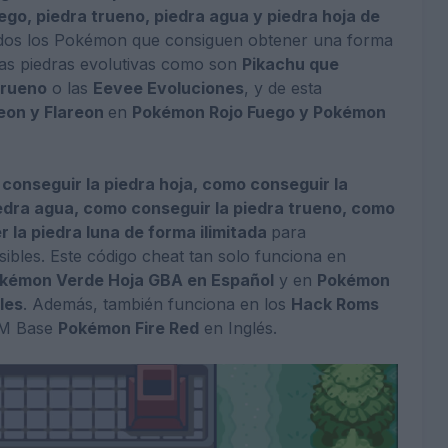
uego, piedra trueno, piedra agua y piedra hoja de
odos los Pokémon que consiguen obtener una forma
las piedras evolutivas como son
Pikachu que
Trueno
o las
Eevee Evoluciones
, y de esta
eon y Flareon
en
Pokémon Rojo Fuego y Pokémon
conseguir la piedra hoja, como conseguir la
edra agua, como conseguir la piedra trueno, como
r la piedra luna de forma
ilimitada
para
ibles. Este código cheat tan solo funciona en
okémon Verde Hoja GBA en Español
y en
Pokémon
les
. Además, también funciona en los
Hack Roms
OM Base
Pokémon Fire Red
en Inglés.