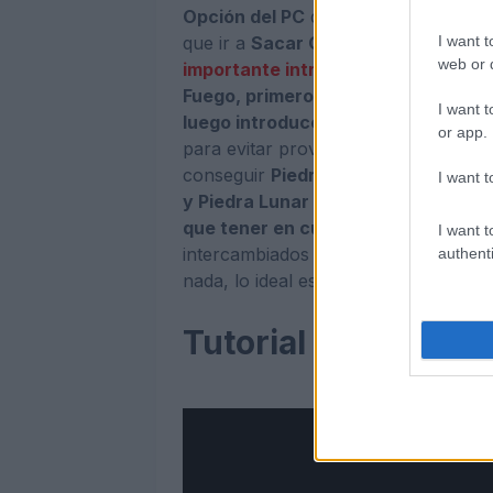
Opción del PC
del propio Jugador, d
que ir a
Sacar Objeto
. Allí aparecer
I want t
web or d
importante introducir sólo un códi
Fuego, primero introduces el código 
I want t
luego introduces el código de la Pi
or app.
para evitar provocar bugs y que no 
conseguir
Piedras Agua,
Piedra Fue
I want t
y
Piedra Lunar
de forma infinita par
que tener en cuenta que no hay que
I want t
intercambiados por las Piedras Evoluti
authenti
nada, lo ideal es tener el PC de obje
Tutorial en Vídeo