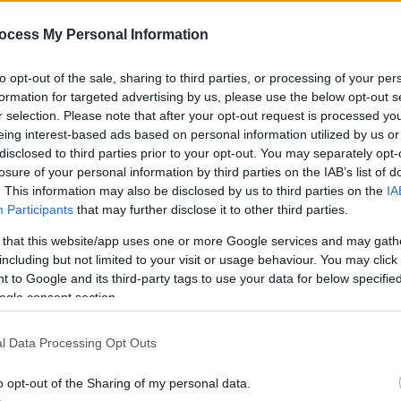
ocess My Personal Information
Cheat y Truco en Android y
to opt-out of the sale, sharing to third parties, or processing of your per
formation for targeted advertising by us, please use the below opt-out s
r selection. Please note that after your opt-out request is processed y
nte códigos
Codebreakers y Gameshark
que son
eing interest-based ads based on personal information utilized by us or
rma interna para
conseguir tener todas las piedras
disclosed to third parties prior to your opt-out. You may separately opt-
tada
en
Pokémon Rojo Fuego y Pokémon Verde
losure of your personal information by third parties on the IAB’s list of
. This information may also be disclosed by us to third parties on the
IA
Participants
that may further disclose it to other third parties.
ladores de GBA para Android
llamados
 that this website/app uses one or more Google services and may gath
y muchos más.
Para ello, hay que ir a la sección de
including but not limited to your visit or usage behaviour. You may click 
ción de
Cheats
, allí se pueden añadir y activar todos
 to Google and its third-party tags to use your data for below specifi
ogle consent section.
n ese apartado se puede poner el nombre en
Cheat
ype
que a veces, es recomendable decirle
lo en modo automático y finalmente el
Cheat Code
l Data Processing Opt Outs
 para que funcione de manera correcta al 100%.
o opt-out of the Sharing of my personal data.