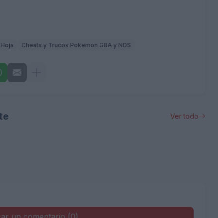
 Hoja
Cheats y Trucos Pokemon GBA y NDS
te
Ver todo
car un comentario (0)