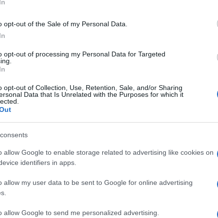
In
n el
Emulador de GBA para PC
que el mejor, más
yAdvance
o también llamado
VBA
donde se pueden
o opt-out of the Sale of my Personal Data.
mejorados. En este emulador, hay que ir al Menú
In
de
Cheats
, después hay que ir a
View Cheats List
y
recen varios botones pero los importantes son los
to opt-out of processing my Personal Data for Targeted
ing.
y que elegir el correcto para el cheat que se vaya a
In
 nombre en
Description
y el código del truco en
 pasos debería funcionar sin problema.
o opt-out of Collection, Use, Retention, Sale, and/or Sharing
ersonal Data that Is Unrelated with the Purposes for which it
lected.
a Agua Infinitas:
82025840 0061
Out
a Fuego Infinitas:
82025840 005F
a Hoja Infinitas:
82025840 0062
consents
a Trueno Infinitas:
82025840 0060
o allow Google to enable storage related to advertising like cookies on
a Solar Infinitas:
82025840 005D
evice identifiers in apps.
a Lunar Infinitas:
82025840 005E
o allow my user data to be sent to Google for online advertising
ado en
Pokémon Rojo Fuego y Verde Hoja
en el
s.
ador para PC, hay que entrar directamente a un
la
to allow Google to send me personalized advertising.
PC
. Se pulsa A para interactuar y se elige la