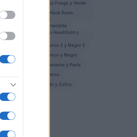
Cheats Pokemon Rojo Fuego y Verde
Hoja
Cheats y Trucos en Hack Roms
Pokemon GBA y NDS
Cheats Pokemon Esmeralda
Cheats Pokemon Oro HeartGold y
Plata SoulSilver
Cheats Pokemon Blanco 2 y Negro 2
Cheats Pokemon Blanco y Negro
Cheats Pokemon Diamante y Perla
Cheats Pokemon Platino
Cheats Pokemon Rubi y Zafiro