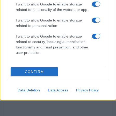
I want to allow Google to enable storage
related to functionality of the website or app.
Fuente Oficial del Hack
I want to allow Google to enable storage
related to personalization.
Rom
I want to allow Google to enable storage
related to security, including authentication
Vídeo con toda la Información
functionality and fraud prevention, and other
de Pokémon Legacy Edition
user protection.
para NDS
CONFIRM
Twitter del Creador:
@LegacyEdition
Data Deletion
Data Access
Privacy Policy