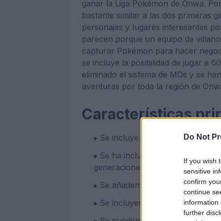
ganar la Liga Pokémon de Onwa. Por
bastante similar a las dos primera
personajes y lugares interesantes p
parecen porque un equipo de villanos
capturar Pokémon para hacer negoci
se incluye la posibilidad de jugar a 
eliminado el sistema de MOs y se han
aventuras por toda la región de Onw
Características pri
Do Not Pr
Se incluye una historia totalme
Se ha incluido una nueva regi
If you wish 
generaciones.
sensitive in
confirm you
Se añaden la posibilidad de juga
continue se
Se incluyen nuevos desafíos y e
information 
further disc
Se pueden elegir como Pokémon I