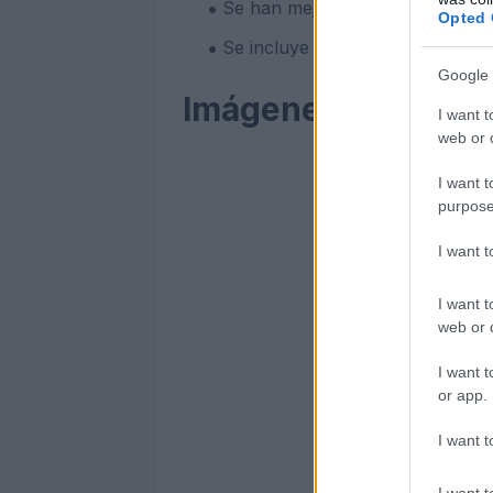
Se han mejorado los gráficos y s
Opted 
Se incluye la división de ataque f
Google 
Imágenes y Review
I want t
web or d
I want t
purpose
I want 
I want t
web or d
I want t
or app.
I want t
I want t