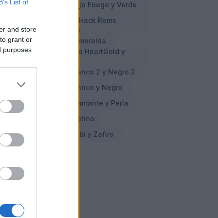
B’s List of
Cheats Pokemon Rojo Fuego y Verde
Hoja
Cheats y Trucos en Hack Roms
er and store
Pokemon GBA y NDS
to grant or
Cheats Pokemon Esmeralda
ed purposes
Cheats Pokemon Oro HeartGold y
Plata SoulSilver
Cheats Pokemon Blanco 2 y Negro 2
Cheats Pokemon Blanco y Negro
Cheats Pokemon Diamante y Perla
Cheats Pokemon Platino
Cheats Pokemon Rubi y Zafiro