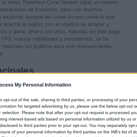
 lo tanto, Pokémon Coral Version sigue un camino
s generaciones de Pokémon, pero con muchos
or explorar, aunque las cosas no son como lo que
 acecha la región, con el objetivo de atrapar y
os y ganar dinero con ellos. Además, en este juego
60 FPS, nuevas habilidades y movimientos, se ha
 mejorado los gráficos para vivir impresionantes
a.
ncipales
ocess My Personal Information
nte nueva en una región lejana a Kanto y Johto.
ón llamada Onwa con Pokémon de varias
to opt-out of the sale, sharing to third parties, or processing of your per
formation for targeted advertising by us, please use the below opt-out s
r selection. Please note that after your opt-out request is processed y
r a 60 FPS.
eing interest-based ads based on personal information utilized by us or
ventos animados a lo largo de la aventura.
disclosed to third parties prior to your opt-out. You may separately opt-
losure of your personal information by third parties on the IAB’s list of
niciales Starters a los de la región de Kanto y