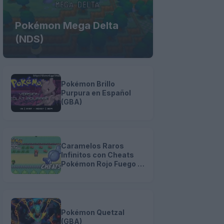
Pokémon Mega Delta
(NDS)
Pokémon Brillo
Purpura en Español
(GBA)
Caramelos Raros
Infinitos con Cheats
Pokémon Rojo Fuego y
Verde Hoja (GBA)
Pokémon Quetzal
(GBA)