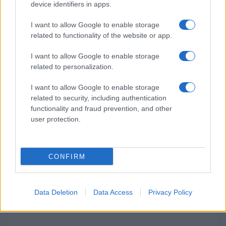
device identifiers in apps.
I want to allow Google to enable storage
related to functionality of the website or app.
Fuente Oficial del Hack
I want to allow Google to enable storage
related to personalization.
Rom
I want to allow Google to enable storage
related to security, including authentication
Post Oficial
functionality and fraud prevention, and other
user protection.
Vídeo con toda la Información
de Pokémon Diabound para
CONFIRM
GBA
Data Deletion
Data Access
Privacy Policy