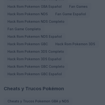
Hack Rom Pokemon GBA Español
Fan Games
Hack Rom Pokemon NDS
Fan Game Español
Hack Rom Pokemon NDS Completo
Fan Game Completo
Hack Rom Pokemon NDS Español
Hack Rom Pokemon GBC
Hack Rom Pokemon 3DS
Hack Rom Pokemon 3DS Completo
Hack Rom Pokemon 3DS Español
Hack Rom Pokemon GBC Completo
Hack Rom Pokemon GBC Español
Cheats y Trucos Pokémon
Cheats y Trucos Pokemon GBA y NDS