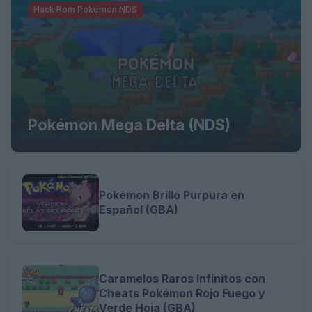
Hack Rom Pokemon NDS
Pokémon Mega Delta (NDS)
Pokémon Brillo Purpura en
Español (GBA)
Caramelos Raros Infinitos con
Cheats Pokémon Rojo Fuego y
Verde Hoja (GBA)