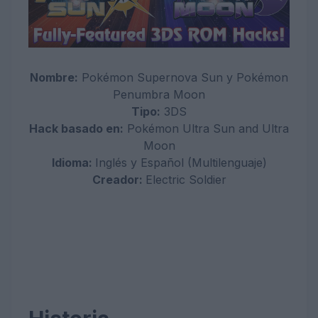
Nombre:
Pokémon Supernova Sun y Pokémon
Penumbra Moon
Tipo:
3DS
Hack basado en:
Pokémon Ultra Sun and Ultra
Moon
Idioma:
Inglés y Español (Multilenguaje)
Creador:
Electric Soldier