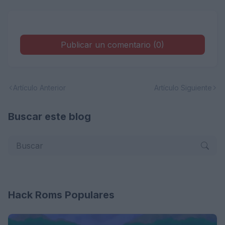
Publicar un comentario (0)
Artículo Anterior
Artículo Siguiente
Buscar este blog
Hack Roms Populares