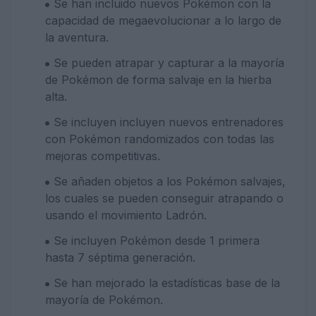
Se han incluido nuevos Pokémon con la
capacidad de megaevolucionar a lo largo de
la aventura.
Se pueden atrapar y capturar a la mayoría
de Pokémon de forma salvaje en la hierba
alta.
Se incluyen incluyen nuevos entrenadores
con Pokémon randomizados con todas las
mejoras competitivas.
Se añaden objetos a los Pokémon salvajes,
los cuales se pueden conseguir atrapando o
usando el movimiento Ladrón.
Se incluyen Pokémon desde 1 primera
hasta 7 séptima generación.
Se han mejorado la estadísticas base de la
mayoría de Pokémon.