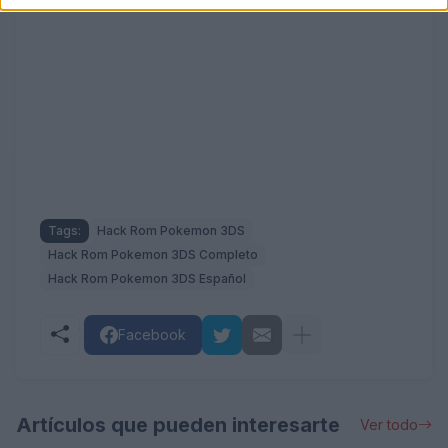
Tags:
Hack Rom Pokemon 3DS
Hack Rom Pokemon 3DS Completo
Hack Rom Pokemon 3DS Español
Facebook
Artículos que pueden interesarte
Ver todo