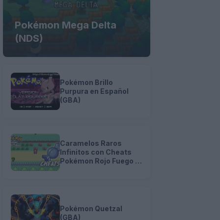
Pokémon Mega Delta
(NDS)
Pokémon Brillo
Purpura en Español
(GBA)
Caramelos Raros
Infinitos con Cheats
Pokémon Rojo Fuego y
Verde Hoja (GBA)
Pokémon Quetzal
(GBA)