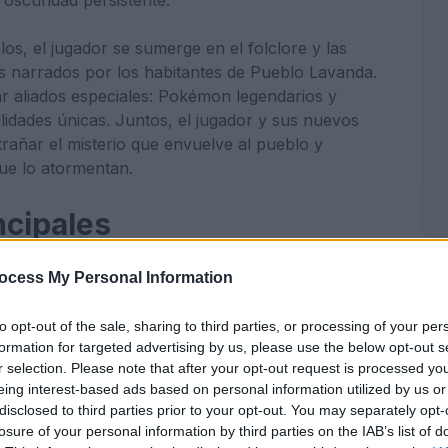
los, el jugador se sumerge en el folclore y las
s narrados por los habitantes de Pueblo Lavanda.
ar aliados especiales: Pokémon legendarios y
lidades únicas. Juntos, el jugador y sus nuevos
rañar el misterio que envuelve al pueblo y
que lo atormentan.
ncipales
e terror que comienza en Pueblo Lavanda, en la
ocess My Personal Information
to opt-out of the sale, sharing to third parties, or processing of your per
e regiones bastante conocidas.
formation for targeted advertising by us, please use the below opt-out s
n los textos de la aventura.
r selection. Please note that after your opt-out request is processed y
eing interest-based ads based on personal information utilized by us or
 desde 1 primera hasta 3 tercera generación.
disclosed to third parties prior to your opt-out. You may separately opt-
losure of your personal information by third parties on the IAB’s list of
dura aproximadamente unas 2 horas.