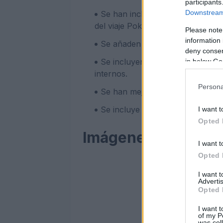
participants
Downstream 
Se han incluido varias escenas 
del viaje Pokémon.
Please note
information 
Se añaden nuevos eventos anima
deny consent
Se incluyen nuevos gráficos me
in below Go
internos.
Persona
Se han mejorado los gráficos y s
Se incluye la división de ataque f
I want t
Opted 
Imágenes y Review
I want t
Opted 
I want 
Advertis
Opted 
I want t
of my P
was col