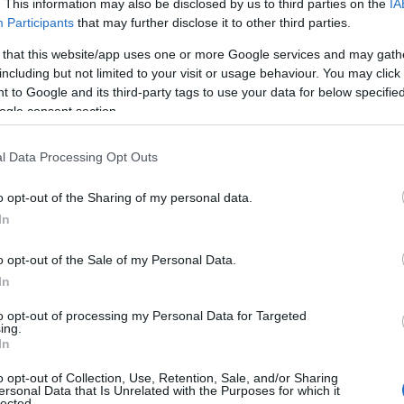
. This information may also be disclosed by us to third parties on the
IA
Participants
that may further disclose it to other third parties.
de terror y miedo basadas en Halloween a lo largo
 that this website/app uses one or more Google services and may gath
including but not limited to your visit or usage behaviour. You may click 
dos a lo largo de la aventura.
 to Google and its third-party tags to use your data for below specifi
jorados con nuevos diseños tanto exteriores como
ogle consent section.
l Data Processing Opt Outs
prites de personajes del juego.
ísico y especial.
o opt-out of the Sharing of my personal data.
In
 en Vídeo
o opt-out of the Sale of my Personal Data.
In
to opt-out of processing my Personal Data for Targeted
ing.
In
o opt-out of Collection, Use, Retention, Sale, and/or Sharing
ersonal Data that Is Unrelated with the Purposes for which it
lected.