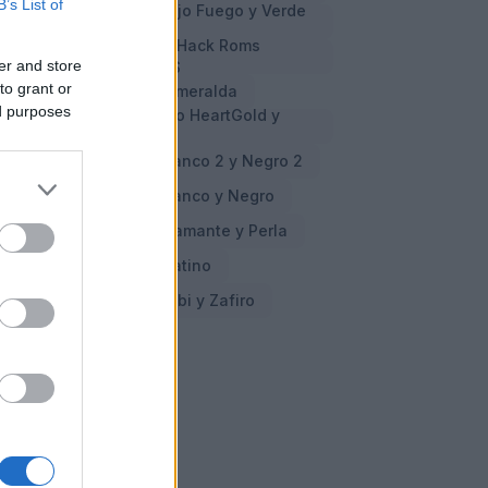
B’s List of
Cheats Pokemon Rojo Fuego y Verde
Hoja
Cheats y Trucos en Hack Roms
er and store
Pokemon GBA y NDS
to grant or
Cheats Pokemon Esmeralda
ed purposes
Cheats Pokemon Oro HeartGold y
Plata SoulSilver
Cheats Pokemon Blanco 2 y Negro 2
Cheats Pokemon Blanco y Negro
Cheats Pokemon Diamante y Perla
Cheats Pokemon Platino
Cheats Pokemon Rubi y Zafiro