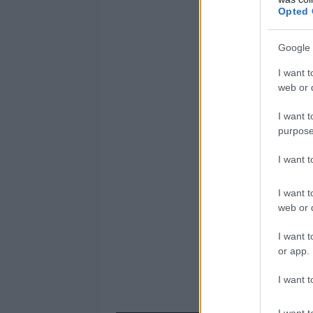
Opted 
Google 
I want t
web or d
I want t
purpose
I want 
I want t
web or d
I want t
or app.
I want t
I want t