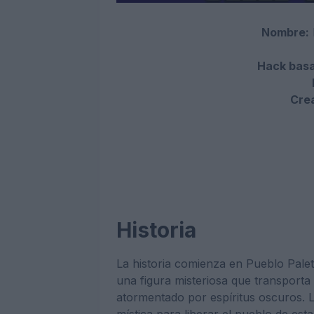
Nombre:
Hack basa
Cre
Historia
La historia comienza en Pueblo Palet
una figura misteriosa que transport
atormentado por espíritus oscuros. La
mística para liberar el pueblo de esta