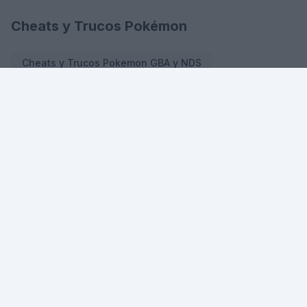
Cheats y Trucos Pokémon
Cheats y Trucos Pokemon GBA y NDS
Cheats Pokemon Rojo Fuego y Verde Hoja
Cheats y Trucos en Hack Roms Pokemon GBA y NDS
Cheats Pokemon Esmeralda
Cheats Pokemon Oro HeartGold y Plata SoulSilver
Cheats Pokemon Blanco 2 y Negro 2
Cheats Pokemon Blanco y Negro
Cheats Pokemon Diamante y Perla
Cheats Pokemon Platino
Cheats Pokemon Rubi y Zafiro