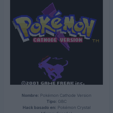
Nombre:
Pokémon
Cathode Version
Tipo:
GBC
Hack basado en:
Pokémon Crystal