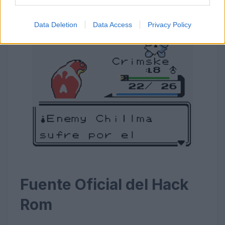
Data Deletion
Data Access
Privacy Policy
Fuente Oficial del Hack
Rom