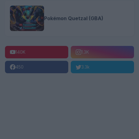
Pokémon Quetzal (GBA)
140K
1.3K
450
3.3k