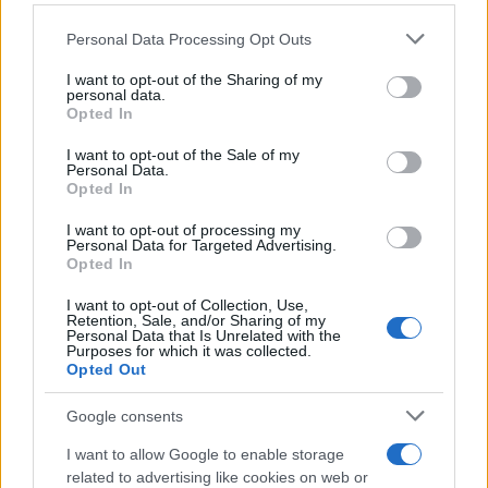
Please note that this website/app uses one or more Google
Personal Data Processing Opt Outs
services and may gather and store information including but
not limited to your visit or usage behaviour. You may click to
I want to opt-out of the Sharing of my
personal data.
grant or deny consent to Google and its third-party tags to
Opted In
use your data for below specified purposes in below Google
consent section.
I want to opt-out of the Sale of my
Personal Data.
Opted In
I want to opt-out of processing my
Personal Data for Targeted Advertising.
Opted In
I want to opt-out of Collection, Use,
Retention, Sale, and/or Sharing of my
Personal Data that Is Unrelated with the
Purposes for which it was collected.
Opted Out
Google consents
I want to allow Google to enable storage
related to advertising like cookies on web or